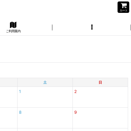
カート
ご利用案内
土
日
1
2
8
9