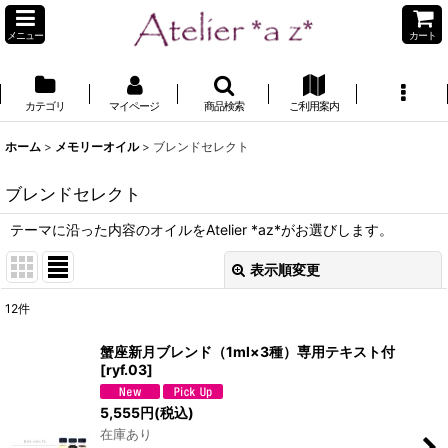
メニュー
カート
カテゴリ
マイページ
商品検索
ご利用案内
ホーム
>
メモリーオイル
>
ブレンドセレクト
ブレンドセレクト
テーマに沿った内容のオイルをAtelier *az*がお選びします。
表示順変更
閉じる
12
件
表示数
:
蟹座新月ブレンド（1ml×3種）専用テキスト付
[
ryf.03
]
並び順
:
5,555
円
(税込)
在庫あり
絞り込む