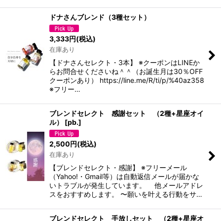
ドナさんブレンド（3種セット）
3,333
円
(税込)
在庫あり
【ドナさんセレクト・3本】 ※クーポンはLINEか
らお問合せくださいね＾＾（お誕生月は30％OFF
クーポンあり） https://line.me/R/ti/p/%40az358
※フリー…
ブレンドセレクト 感謝セット （2種+星座オイ
ル）
[
pb.
]
2,500
円
(税込)
在庫あり
【ブレンドセレクト・感謝】 ※フリーメール
（Yahoo!・Gmail等）は自動返信メールが届かな
いトラブルが発生しています。 他メールアドレ
スをおすすめします。 〜願いを叶える行動をサ…
ブレンドセレクト 手放しセット （2種+星座オ