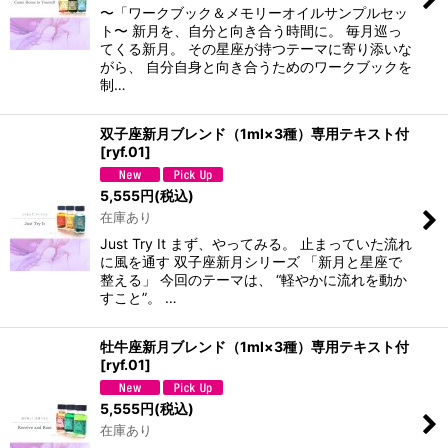
〜「ワークブック＆メモリーオイルサンプルセッ
ト〜 新月を、自分と向き合う時間に。 毎月巡っ
てくる新月。 その星座が持つテーマに寄り添いな
がら、 自分自身と向き合うためのワークブックを
制…
双子座新月ブレンド（1ml×3種）専用テキスト付
[
ryf.01
]
5,555
円
(税込)
在庫あり
Just Try It まず、やってみる。 止まっていた流れ
に風を通す 双子座新月シリーズ 「新月と星座で
整える」 今回のテーマは、 “軽やかに流れを動か
すこと”。 …
牡牛座新月ブレンド（1ml×3種）専用テキスト付
[
ryf.01
]
5,555
円
(税込)
在庫あり