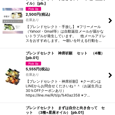
イル）
[
pb.
]
2,500
円
(税込)
在庫あり
【ブレンドセレクト・手放し】 ※フリーメール
（Yahoo!・Gmail等）は自動返信メールが届かな
いトラブルが発生しています。 他メールアドレ
スをおすすめします。 〜願いを叶える行動を…
ブレンドセレクト 神席祈願 セット （4種）
[
pb.01
]
5,555
円
(税込)
在庫あり
【ブレンドセレクト・神席祈願】 ※クーポンは
LINEからお問合せくださいね＾＾（お誕生月は
30％OFFクーポンあり）
https://line.me/R/ti/p/%40az358 ※フ…
ブレンドセレクト まずは自分と向き合って セ
ット （3種+星座オイル）
[
pb.01
]