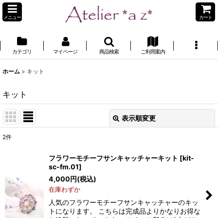
メニュー
カート
カテゴリ
マイページ
商品検索
ご利用案内
ホーム
>
キット
キット
表示順変更
閉じる
2
件
表示数
:
フラワーモチーフサンキャッチャーキット
[
kit-
sc-fm.01
]
並び順
:
4,000
円
(税込)
在庫わずか
絞り込む
人気のフラワーモチーフサンキャッチャーのキッ
トになります。 こちらは完成品よりかなりお得な