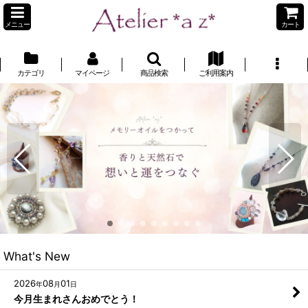
メニュー
カート
カテゴリ
マイページ
商品検索
ご利用案内
What's New
2026
08
01
年
月
日
今月生まれさんおめでとう！