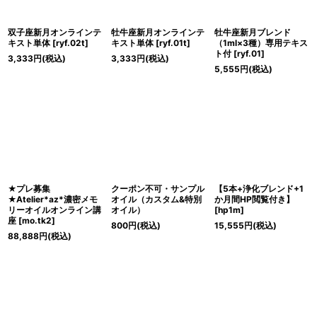
双子座新月オンラインテ
牡牛座新月オンラインテ
牡牛座新月ブレンド
キスト単体
[
ryf.02t
]
キスト単体
[
ryf.01t
]
（1ml×3種）専用テキス
ト付
[
ryf.01
]
3,333
円
(税込)
3,333
円
(税込)
5,555
円
(税込)
★プレ募集
クーポン不可・サンプル
【5本+浄化ブレンド+1
★Atelier*az*濃密メモ
オイル（カスタム&特別
か月間HP閲覧付き】
リーオイルオンライン講
オイル）
[
hp1m
]
座
[
mo.tk2
]
800
円
(税込)
15,555
円
(税込)
88,888
円
(税込)