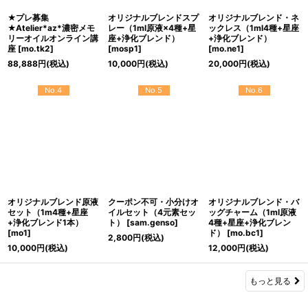
★プレ募集
オリジナルブレンドスプ
オリジナルブレンド・ネ
★Atelier*az*濃密メモ
レー（1ml原液×4種+星
ックレス（1ml4種+星座
リーオイルオンライン講
座+浄化ブレンド）
+浄化ブレンド）
座
[
mo.tk2
]
[
mosp1
]
[
mo.ne1
]
88,888
円
(税込)
10,000
円
(税込)
20,000
円
(税込)
No.4
No.5
No.6
オリジナルブレンド原液
クーポン不可・小分けオ
オリジナルブレンド・バ
セット（1m4種+星座
イルセット（4元素セッ
ッグチャーム（1ml原液
+浄化ブレンド1本）
ト）
[
sam.genso
]
4種+星座+浄化ブレン
[
mo1
]
ド）
[
mo.bc1
]
2,800
円
(税込)
10,000
円
(税込)
12,000
円
(税込)
もっと見る