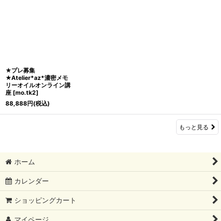
★プレ募集
★Atelier*az*濃密メモ
リーオイルオンライン講
座
[
mo.tk2
]
88,888
円
(税込)
もっと見る
ホーム
カレンダー
ショッピングカート
マイページ