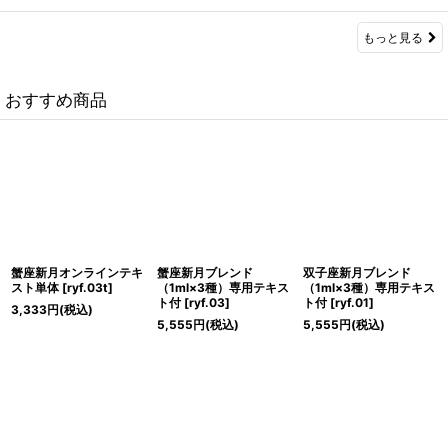
もっと見る
おすすめ商品
蟹座新月オンラインテキ
蟹座新月ブレンド
双子座新月ブレンド
スト単体
[
ryf.03t
]
（1ml×3種）専用テキス
（1ml×3種）専用テキス
ト付
[
ryf.03
]
ト付
[
ryf.01
]
3,333
円
(税込)
5,555
円
(税込)
5,555
円
(税込)