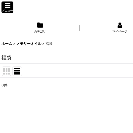
メニュー
カテゴリ
マイページ
ホーム
>
メモリーオイル
>
福袋
福袋
0
件
表示数
:
並び順
: