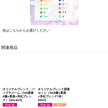
色はこちらからお選びください
関連商品
オリジナルブレンド・バ
オリジナルブレンド原液
ッグチャーム（1ml原液
セット（1m4種+星座
4種+星座+浄化ブレン
+浄化ブレンド1本）
ド）
[
mo.bc1
]
[
mo1
]