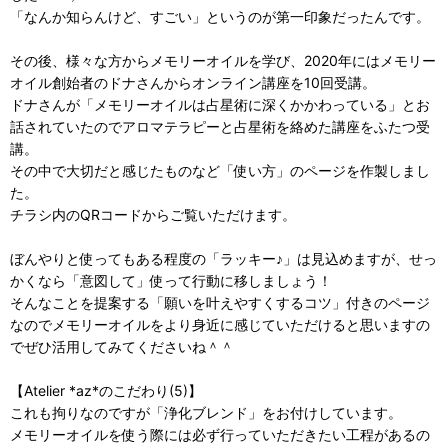
「なんか知らんけど、すごい」というのが第一印象だったんです。
その後、様々な方からメモリーオイルを学び、2020年にはメモリー
オイル創始者のドナさんからオンライン講座を10回受講。
ドナさんが「メモリーオイルは占星術に深くかかわっている」とお
話されていたのでアロマテラピーと占星術を絡めた講座をふたつ受
講。
その中で大切だと感じたものなど「使い方」のページを作製しまし
た。
チラシ内のQRコードからご覧いただけます。
ぼんやりと使ってもある程度の「ラッキー♪」は見込めますが、せっ
かくなら「意図して」使って行動に移しましょう！
そんなことを提案する「願いを叶えやすくするコツ」付きのページ
なのでメモリーオイルをより身近に感じていただけると思いますの
でぜひ活用してみてくださいね＾＾
【Atelier *az*のこだわり(5)】
これも拘りなのですが「浄化ブレンド」をお付けしています。
メモリーオイルを使う際には必ず行っていただきたい工程があるの