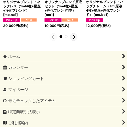
オリジナルブレンド・ネ
オリジナルブレンド原液
オリジナルブレンド・バ
ックレス（1ml4種+星座
セット（1m4種+星座
ッグチャーム（1ml原液
+浄化ブレンド）
+浄化ブレンド1本）
4種+星座+浄化ブレン
[
mo.ne1
]
[
mo1
]
ド）
[
mo.bc1
]
20,000
円
(税込)
10,000
円
(税込)
12,000
円
(税込)
ホーム
カレンダー
ショッピングカート
マイページ
最近チェックしたアイテム
特定商取引法表示
ご利用案内